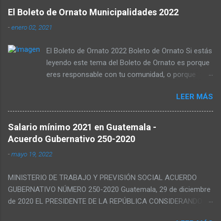
El Boleto de Ornato Municipalidades 2022
-
enero 02, 2021
El Boleto de Ornato 2022 Boleto de Ornato Si estás
leyendo este tema del Boleto de Ornato es porque
eres responsable con tu comunidad, o porque
quieres saber cuanto te van a descontar en tu
LEER MÁS
nómina de sueldos, o porque simplemente harás
alguna gestión Municipal… como quiera que sea,
aquí encontrarás información puntual acerca del
Salario mínimo 2021 en Guatemala -
Boleto de Ornato para el presente año. Base Legal
Acuerdo Gubernativo 250-2020
del Boleto de Ornato El boleto de ornato es un
-
mayo 19, 2022
Tributo jurisdiccional que pueden exigir las
municipalidades conforme lo establecido en el
MINISTERIO DE TRABAJO Y PREVISIÓN SOCIAL ACUERDO
Decreto 121-96. Dicho Tributo toma la forma de
GUBERNATIVO NÚMERO 250-2020 Guatemala, 29 de diciembre
arbitrio municipal, el cual deben pagar los
de 2020 EL PRESIDENTE DE LA REPÚBLICA CONSIDERANDO
residentes de cierta jurisdicción o municipio en
Que la Constitución Política de la República de Guatemala,
favor de la municipalidad a los cuales estén