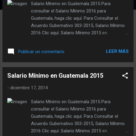
d
Salario Mínimo en Guatemala 2015 Para
a
consultar el Salario Mínimo 2016 para
s
Guatemala, haga clic aquí. Para Consultar el
Acuerdo Gubernativo 303-2015, Salario Mínimo
2016 Clic aquí. Salario Mínimo 2015 en
Guatemala El día miércoles 17 de diciembre de
2014, fue anunciado el nuevo salario mínimo
LEER MÁS
Publicar un comentario
2015 vigente para la República de Guatemala. La
noticia del aumento al salario mínimo 2015 fue
dada por el ministro de Trabajo Carlos
Salario Mínimo en Guatemala 2015
Contreras, indicando que en reunión con el
Presidente de Guatemala y por sugerencia de la
-
diciembre 17, 2014
Comisión Nacional del Salario Mínimo, se
acordó un incremento del 5% para el salario
Salario Mínimo en Guatemala 2015 Para
mínimo con respecto al salarió mínimo 2014 . El
consultar el Salario Mínimo 2016 para
mismo entrará en vigencia el 01 de enero de
Guatemala, haga clic aquí. Para Consultar el
2015. Esto implica que el aumento al salario
Acuerdo Gubernativo 303-2015, Salario Mínimo
mínimo 2015 para las actividades agrícolas y no
2016 Clic aquí. Salario Mínimo 2015 en
agrícolas es de Q.114.02 El aumento al salario