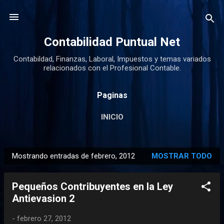
Ir al contenido principal
Contabilidad Puntual Net
Contabildad, Finanzas, Laboral, Impuestos y temas variados
relacionados con el Profesional Contable.
Paginas
INICIO
Mostrando entradas de febrero, 2012
MOSTRAR TODO
E
n
Pequeños Contribuyentes en la Ley
t
Antievasion 2
r
a
-
febrero 27, 2012