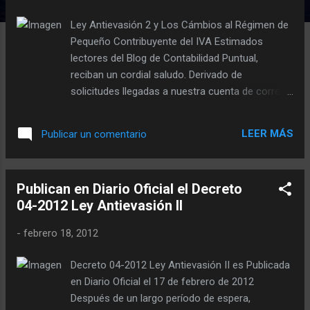
d
a
Ley Antievasión 2 y Los Cámbios al Régimen de
s
Pequeño Contribuyente del IVA Estimados
lectores del Blog de Contabilidad Puntual,
reciban un cordial saludo. Derivado de
solicitudes llegadas a nuestra cuenta de correo
electrónico info@contabilidadpuntual.com y por
comentarios recibidos en el Blog, hemos
LEER MÁS
Publicar un comentario
decidido incluir en esta ocasión un análisis de
los cambios que trae la vigencia de La Ley
Antievasión 2 publicada el día viernes 17 de
Publican en Diario Oficial el Decreto
febrero de 2012 en el diario oficial, con relación
04-2012 Ley Antievasión II
a los pequeños contribuyentes del Impuesto al
Valor Agregado -IVA-. En la entrada « Posibles
-
febrero 18, 2012
Cambios a Régimen de Pequeño Contribuyente
del IVA » del 21 de enero del año en curso, se
Decreto 04-2012 Ley Antievasión II es Publicada
mencionaron los artículos de la Ley del
en Diario Oficial el 17 de febrero de 2012
Impuesto al Valor Agregado -IVA- referentes al
Después de un largo período de espera,
tema de los Pequeños Contribuyentes. En esa