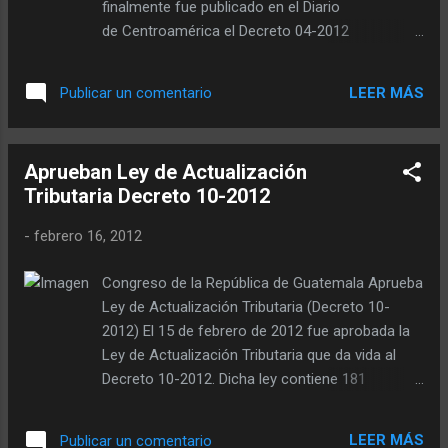
finalmente fue publicado en el Diario
ocasión se publicó información relacionada con
de Centroamérica el Decreto 04-2012
la Reforma Fiscal porque no se tenía
«DISPOSICIONES PARA EL FORTALECIMIENTO
contemplada aún la aprobación de la Ley
DEL SISTEMA TRIBUTARIO Y EL COMBATE A LA
Antievasión 2. En esta ocasión nos
LEER MÁS
Publicar un comentario
DEFRAUDACIÓN Y AL CONTRABANDO». Dicha
enfocaremos directamente en las refo...
ley fue aprobada por el Congreso de la
República de Guatemala el día 26 de enero de
Aprueban Ley de Actualización
2012 . La sanción de la ley se da paralelamente a
Tributaria Decreto 10-2012
la aprobación de la Ley de Actualización Fiscal
Decreto 10-2012 , debido a que son leyes
-
febrero 16, 2012
complementarias. CLICK AQUÍ PARA
CONSULTAR O DESCARGAR EN PDF LA LEY
Congreso de la República de Guatemala Aprueba
ANTIEVASIÓN 2 Si desea Descargar el Decreto
Ley de Actualización Tributaria (Decreto 10-
04-2012 en Word haga Click Aquí (por
2012) El 15 de febrero de 2012 fue aprobada la
ContabilidadPuntual) A continuación le dejamos
Ley de Actualización Tributaria que da vida al
imágenes de la publicación del mencionado
Decreto 10-2012. Dicha ley contiene 181
decreto: Estimado lector, para motivarnos a
artículos y al proyecto inicial se le hizo mas de
seguir publicando material como el presente, por
35 enmiendas. El contenido general del decreto
favor haga click a las redes sociales Facebook
LEER MÁS
Publicar un comentario