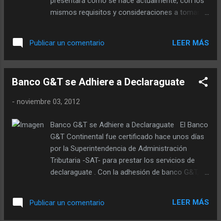
presentará como se hace actualmente, con los
prestar el servicio de llenado de planillas
mismos requisitos y consideraciones a tomar
simplemente no le toman importancia a este
en cuenta, tal y como se han venido haciendo
tema e incluirán todas las facturas que los
durante años. Algo importante: la fecha de
clientes les entreguen, porque SAT no tiene
LEER MÁS
Publicar un comentario
vencimiento para presentar la planilla ante la
forma de dete...
SAT, es el 15 de enero de 2013. ¿Usted sabe si
debe o no presentar la Planilla del IVA 2012? Le
Banco G&T se Adhiere a Declaraguate
recomendamos que vea las consideraciones
para presentar la planilla 2011, esto
-
noviembre 03, 2012
aplica también para este año porque son los
casos que se pueden dar para que una persona
Banco G&T se Adhiere a Declaraguate El Banco
determine si presenta o no la planilla del IVA
G&T Continental fue certificado hace unos días
2012. Click Aquí para ver los casos. Planilla del
por la Superintendencia de Administración
IVA ¿Que es? Para aquellos que no saben aun lo
Tributaria -SAT- para prestar los servicios de
que es la planilla del IVA, dejamos lo siguiente:
declaraguate . Con la adhesión de banco G&T,
La planilla del IVA es un detalle de gastos que
suman ya seis los bancos del sistema en donde
un empleado en relación de dependencia debe
puede presentarse la boleta SAT-2000. Hacemos
presentar a la SAT, los mismos incluyen gastos
LEER MÁS
Publicar un comentario
la aclaración que cuando se realizan las
p...
declaraciones de impuestos mediante