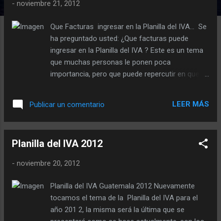
d
-
noviembre 21, 2012
a
Que Facturas ingresar en la Planilla del IVA… Se
s
ha preguntado usted: ¿Que facturas puede
ingresar en la Planilla del IVA ? Este es un tema
que muchas personas le ponen poca
importancia, pero que puede repercutir en que el
año que viene cuando SAT empiece con el
proceso de revisiones y sea motivo de ajustes
LEER MÁS
Publicar un comentario
al Impuesto sobre la Renta Asalariados. En esta
entrada decidimos tocar el tema de las facturas
que pueden incluirse en la planilla del IVA . Lo
Planilla del IVA 2012
que se dice con respecto a esto. Algunos han
dicho que todas las facturas se pueden ingresar,
-
noviembre 20, 2012
exceptuando facturas de pequeño contribuyente
que ya no se podrán incluir en la planilla. Otros
Planilla del IVA Guatemala 2012 Nuevamente
dicen que si se puede incluir el 100% de las
tocamos el tema de la Planilla del IVA para el
facturas que se recibieron en todo el período
año 201 2, la misma será la última que se
fiscal 2012. Otras personas que se dedican a