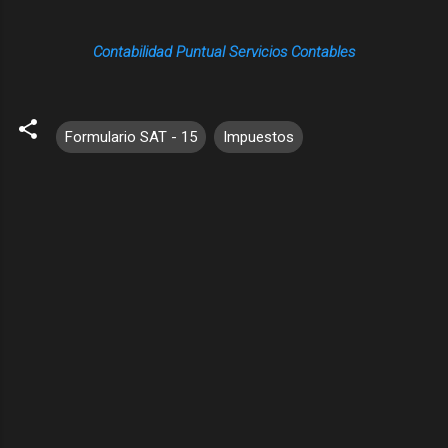
Contabilidad Puntual Servicios Contables
Formulario SAT - 15
Impuestos
C
o
m
e
n
t
a
r
i
o