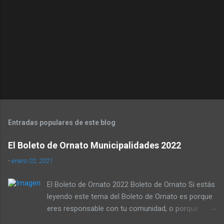
s
Entradas populares de este blog
El Boleto de Ornato Municipalidades 2022
-
enero 02, 2021
El Boleto de Ornato 2022 Boleto de Ornato Si estás
leyendo este tema del Boleto de Ornato es porque
eres responsable con tu comunidad, o porque
quieres saber cuanto te van a descontar en tu